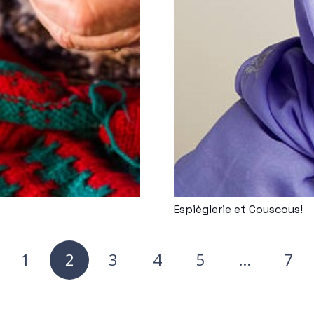
Espièglerie et Couscous!
1
2
3
4
5
…
7